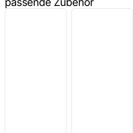
passende Zubehör
Natürlichkeit, die Bestand hat
Dauerhaft schön dank KDI-Imprägnierung
Qualität & Erfahrung vom Pongauer Jägerzaun