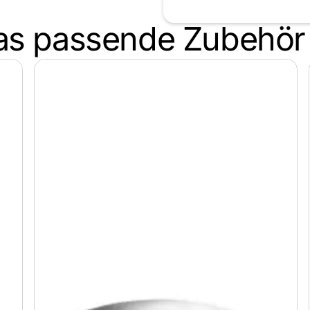
as passende Zubehör
assiv - für ein starkes Gesamtbild
schön dank KDI-Imprägnierung
Erfahrung vom Pongauer Jägerzaun