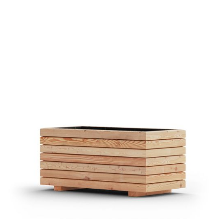
Pflanztrog Lissabon Lärche
€ 169,00 EUR