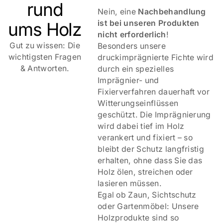
rund
Nein, eine
Nachbehandlung
ist bei unseren Produkten
ums Holz
nicht erforderlich
!
Gut zu wissen: Die
Besonders unsere
wichtigsten Fragen
druckimprägnierte Fichte wird
Qualität & Erfahrung vom Pongauer Jägerzaun    
& Antworten.
durch ein spezielles
Imprägnier- und
Fixierverfahren dauerhaft vor
Witterungseinflüssen
geschützt. Die Imprägnierung
wird dabei tief im Holz
verankert und fixiert – so
bleibt der Schutz langfristig
erhalten, ohne dass Sie das
Holz ölen, streichen oder
lasieren müssen.
Egal ob Zaun, Sichtschutz
oder Gartenmöbel: Unsere
Holzprodukte sind so