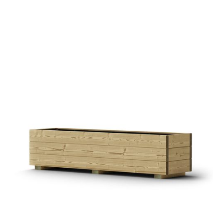
Pflanztrog Grinzing
€ 128,85 EUR