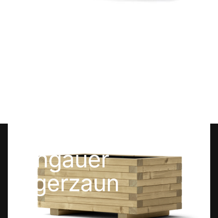
Pflanztrog Mosel
€ 179,00 EUR
Pongauer
Jägerzaun
Qualitätsprodukte aus Holz aus Altenmarkt im
Pongau, Österreich