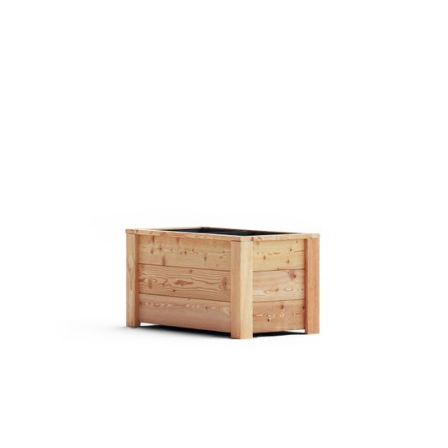
Pflanztrog Siena Lärche
€ 89,00 EUR