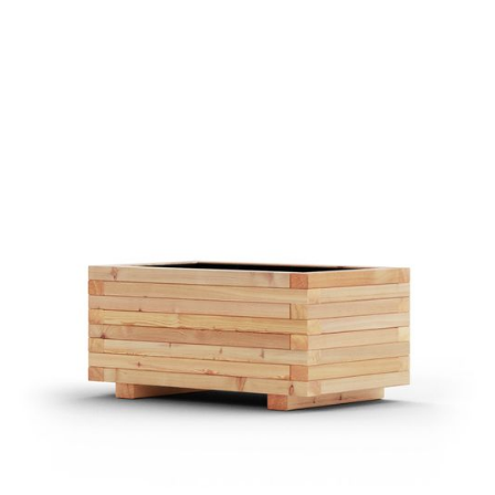
Pflanztrog Mosel Lärche
€ 339,00 EUR