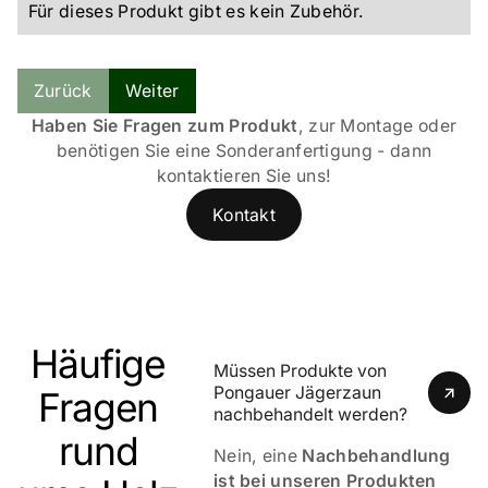
Für dieses Produkt gibt es kein Zubehör.
Zeitloses Design für stilvolle Akzente   
Zurück
Weiter
Haben Sie Fragen zum Produkt
, zur Montage oder
benötigen Sie eine Sonderanfertigung - dann
kontaktieren Sie uns!
Technische Details    
Kontakt
Häufige
Müssen Produkte von 
Pongauer Jägerzaun 
Fragen
Dauerhaft schön dank KDI-Imprägnierung    
nachbehandelt werden?
rund
Nein, eine
Nachbehandlung
ist bei unseren Produkten