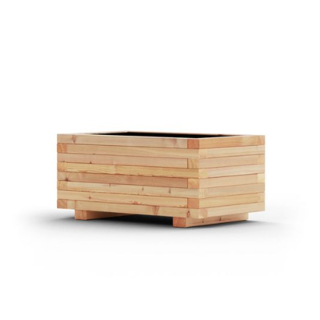
Pflanztrog Mosel Lärche
€ 339,00 EUR