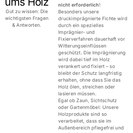
ums Holz
nicht erforderlich
!
Gut zu wissen: Die
Besonders unsere
Qualität & Erfahrung vom Pongauer Jägerzaun    
wichtigsten Fragen
druckimprägnierte Fichte wird
& Antworten.
durch ein spezielles
Imprägnier- und
Fixierverfahren dauerhaft vor
Witterungseinflüssen
geschützt. Die Imprägnierung
wird dabei tief im Holz
verankert und fixiert – so
bleibt der Schutz langfristig
erhalten, ohne dass Sie das
Holz ölen, streichen oder
lasieren müssen.
Egal ob Zaun, Sichtschutz
oder Gartenmöbel: Unsere
Holzprodukte sind so
verarbeitet, dass sie im
Außenbereich pflegefrei und