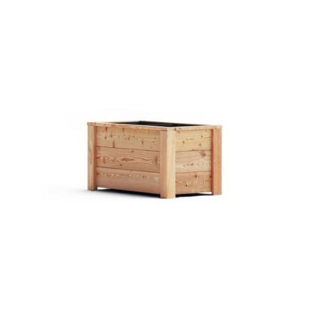
Pflanztrog Siena Lärche
€ 89,00 EUR