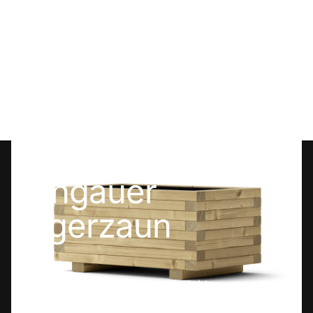
Pflanztrog Mosel
€ 179,00 EUR
Pongauer
Jägerzaun
Qualitätsprodukte aus Holz aus Altenmarkt im
Pongau, Österreich
Startseite
Kontakt
Pongauer Holz im Garten
Qualität