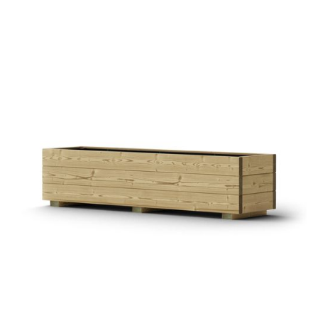
Pflanztrog Grinzing
€ 128,85 EUR