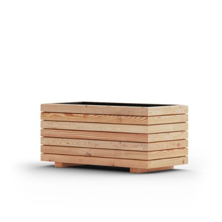
Pflanztrog Lissabon Lärche
€ 169,00 EUR