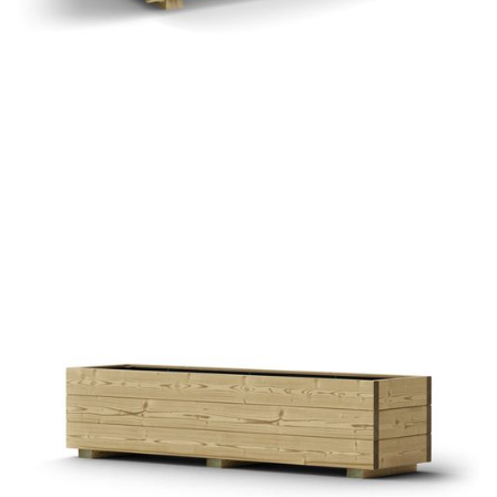
Pflanztrog Grinzing
€ 128,85 EUR