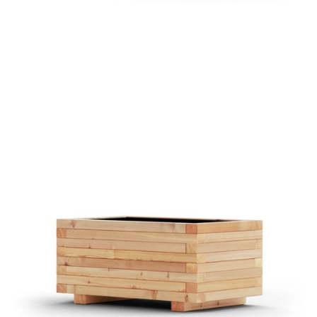
Pflanztrog Mosel Lärche
€ 339,00 EUR