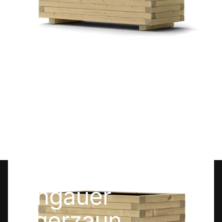
Pflanztrog Mosel
€ 179,00 EUR
Pongauer
Jägerzaun