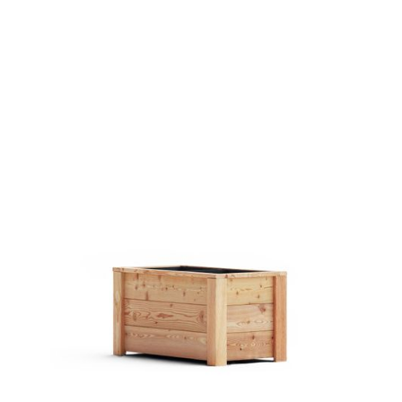
Pflanztrog Siena Lärche
€ 89,00 EUR