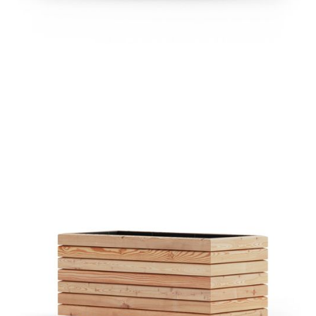
Pflanztrog Lissabon Lärche
€ 169,00 EUR