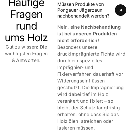
Häufige
Müssen Produkte von 
Pongauer Jägerzaun 
Fragen
Dauerhaft schön dank KDI-Imprägnierung    
nachbehandelt werden?
rund
Nein, eine
Nachbehandlung
ist bei unseren Produkten
ums Holz
nicht erforderlich
!
Gut zu wissen: Die
Besonders unsere
Qualität & Erfahrung vom Pongauer Jägerzaun    
wichtigsten Fragen
druckimprägnierte Fichte wird
& Antworten.
durch ein spezielles
Imprägnier- und
Fixierverfahren dauerhaft vor
Witterungseinflüssen
geschützt. Die Imprägnierung
wird dabei tief im Holz
verankert und fixiert – so
bleibt der Schutz langfristig
erhalten, ohne dass Sie das
Holz ölen, streichen oder
lasieren müssen.