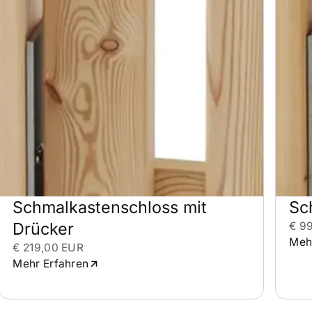
Schmalkastenschloss mit 
Sc
Drücker
€ 9
Meh
€ 219,00 EUR
Mehr Erfahren