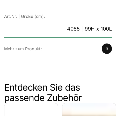
Art.Nr. | Größe (cm):
4085 | 99H x 100L
Mehr zum Produkt:
Entdecken Sie das
passende Zubehör
Design, das Form und Funktion verbindet
Dauerhaft schön dank KDI-Imprägnierung