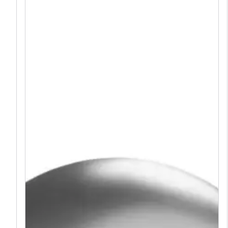
etails    
chön dank KDI-Imprägnierung    
Erfahrung vom Pongauer Jägerzaun    