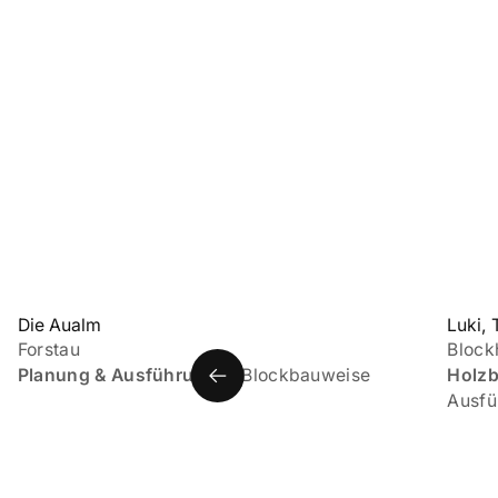
Die Aualm
Luki, 
Forstau
Block
Planung & Ausführung
in Blockbauweise
Holzb
Ausfü